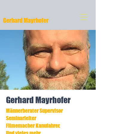
Gerhard Mayrhofer
Gerhard Mayrhofer
Männerberater Supervisor
Seminarleiter
Filmemacher Kanufahrer.
Und vieles mehr.