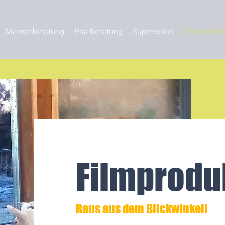
Männerberatung
Paarberatung
Supervision
Filmproduk
Filmprodu
Raus aus dem Blickwinkel!