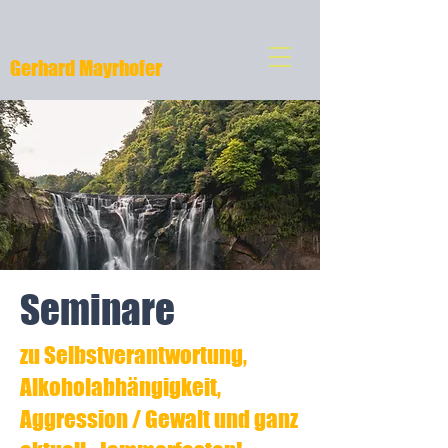
Gerhard Mayrhofer
Seminare
zu Selbstverantwortung,
Alkoholabhängigkeit,
Aggression / Gewalt und ganz