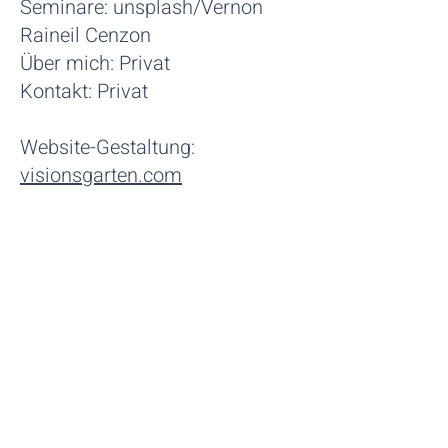
Seminare: unsplash/Vernon
Raineil Cenzon
Über mich: Privat
Kontakt: Privat
Website-Gestaltung:
visionsgarten.com
Gerhard Mayrhofer
Männerberatung
Paarberatung
Supervision
Seminarleitung
Filmproduktion